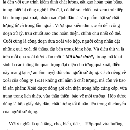
là đến với quy trình kiểm định chất lượng gắt gao hoàn toàn bằng
trang thiết bị công nghệ hiện đại, có thể soi chiếu và xem trực tiếp
bên trong quả xoài, nhằm xác định đâu là sản phẩm thật sự chất
lượng từ cả trong lẫn ngoài. Vượt qua kiểm đinh, xoài đến công
đoạn xử lý, trau chuốt sao cho hoàn thiện, chỉnh chu nhất có thể.
Cuối cùng là công đoạn đưa xoài vào hộp, người công nhân đặt
những quả xoài đã thẳng tắp bên trong lòng hộp. Và điều thú vị là
trên mỗi quả xoài dược dán một “
Mã khai sinh”,
trong mã khai
sinh là các thông tin quan trọng đại diện cho từng quả xoài, điều
này mang lại sự an tâm tuyệt đối cho người sử dụng. Cách riêng về
xoài của công ty T&H không chỉ nằm ở chất lượng, mà còn về bao
bì sản phẩm: Xoài được đóng gói cẩn thận trong hộp cứng cáp, vừa
trang trọng lịch thiệp, vừa thân thiện, bảo vệ môi trường. Hộp được
dùng là hộp giấy dày dặn, chất lượng tốt thuận tiện trong di chuyển
của người sử dụng.
Với ý nghĩa là quà tặng, cho, biếu, tiệc,... Hộp quà vừa hướng