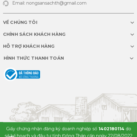
Email: nongsansachth@gmail.com
VỀ CHÚNG TÔI
CHÍNH SÁCH KHÁCH HÀNG
HỖ TRỢ KHÁCH HÀNG
HÌNH THỨC THANH TOÁN
Giấy chứng nhận đăng ký doanh nghiệp số
1402180114
do
sở kế hoạch và đầu tư tỉnh Đồng Tháp cấp ngày 22/08/2022