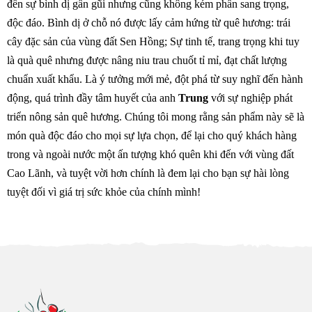
đến sự bình dị gần gũi nhưng cũng không kém phần sang trọng,
độc đáo. Bình dị ở chỗ nó được lấy cảm hứng từ quê hương: trái
cây đặc sản của vùng đất Sen Hồng; Sự tinh tế, trang trọng khi tuy
là quà quê nhưng được nâng niu trau chuốt tỉ mỉ, đạt chất lượng
chuẩn xuất khẩu. Là ý tưởng mới mẻ, đột phá từ suy nghĩ đến hành
động, quá trình đầy tâm huyết của anh
Trung
với sự nghiệp phát
triển nông sản quê hương. Chúng tôi mong rằng sản phẩm này sẽ là
món quà độc đáo cho mọi sự lựa chọn, để lại cho quý khách hàng
trong và ngoài nước một ấn tượng khó quên khi đến với vùng đất
Cao Lãnh, và tuyệt vời hơn chính là đem lại cho bạn sự hài lòng
tuyệt đối vì giá trị sức khỏe của chính mình!