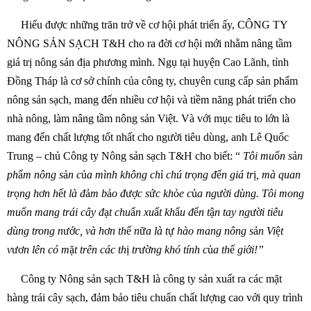
Hiểu được những trăn trở về cơ hội phát triển ấy, CÔNG TY
NÔNG SẢN SẠCH T&H cho ra đời cơ hội mới nhằm nâng tầm
giá trị nông sản địa phương mình. Ngụ tại huyện Cao Lãnh, tỉnh
Đồng Tháp là cơ sở chính của công ty, chuyên cung cấp sản phẩm
nông sản sạch, mang đến nhiều cơ hội và tiềm năng phát triển cho
nhà nông, làm nâng tầm nông sản Việt. Và với mục tiêu to lớn là
mang đến chất lượng tốt nhất cho người tiêu dùng, anh Lê Quốc
Trung – chủ Công ty Nông sản sạch T&H cho biết: “
Tôi mu
ố
n s
ả
n
ph
ẩ
m nông s
ả
n c
ủ
a mình không ch
ỉ
chú tr
ọ
ng đ
ế
n giá tr
ị
, mà quan
tr
ọ
ng h
ơ
n h
ế
t là đ
ả
m b
ả
o đ
ượ
c s
ứ
c kh
ỏ
e c
ủ
a ng
ườ
i dùng. Tôi mong
mu
ố
n mang trái cây đ
ạ
t chu
ẩ
n xu
ấ
t kh
ẩ
u đ
ế
n t
ậ
n tay ng
ườ
i tiêu
dùng trong n
ướ
c, và h
ơ
n th
ế
n
ữ
a là t
ự
hào mang nông s
ả
n Vi
ệ
t
v
ươ
n lên có m
ặ
t trên các th
ị
tr
ườ
ng khó tính c
ủ
a th
ế
gi
ớ
i!”
Công ty Nông sản sạch T&H là công ty sản xuất ra các mặt
hàng trái cây sạch, đảm bảo tiêu chuẩn chất lượng cao với quy trình